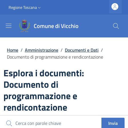
Salta al contenuto principale
Vai al contenuto del piè di pagina
Slim top
Regione Toscana
Comune di Vicchio
Briciole di pane
Home
/
Amministrazione
/
Documenti e Dati
/
Documento di programmazione e rendicontazione
Esplora i documenti:
Documento di
programmazione e
rendicontazione
Cerca
Invia