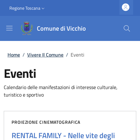
Salta al contenuto principale
Vai al contenuto del piè di pagina
Slim top
Regione Toscana
Comune di Vicchio
Briciole di pane
Home
/
Vivere Il Comune
/
Eventi
Eventi
Calendario delle manifestazioni di interesse culturale,
turistico e sportivo
PROIEZIONE CINEMATOGRAFICA
RENTAL FAMILY - Nelle vite degli