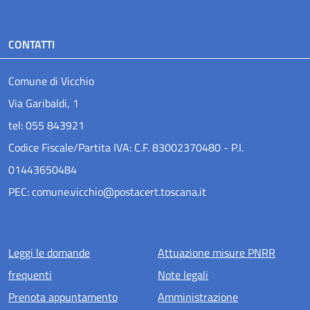
CONTATTI
Comune di Vicchio
Via Garibaldi, 1
tel: 055 843921
Codice Fiscale/Partita IVA: C.F. 83002370480 - P.I.
01443650484
PEC: comune.vicchio@postacert.toscana.it
Menu piè di pagina
Leggi le domande
Attuazione misure PNRR
frequenti
Note legali
Prenota appuntamento
Amministrazione