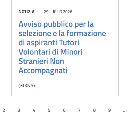
NOTIZIA
29 LUGLIO 2026
Avviso pubblico per la
selezione e la formazione
di aspiranti Tutori
Volontari di Minori
Stranieri Non
Accompagnati
(MSNA)
2
3
4
5
6
7
8
9
…
dente
a attuale
Pagina
Pagina
Pagina
Pagina
Pagina
Pagina
Pagina
Pagina