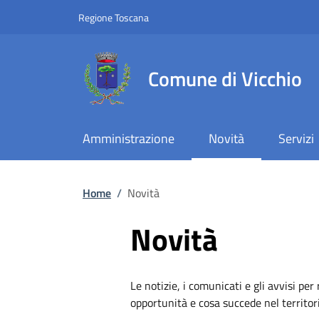
Slim top
Salta al contenuto principale
Vai al contenuto del piè di pagina
Regione Toscana
Comune di Vicchio
Amministrazione
Novità
Servizi
Briciole di pane
Home
/
Novità
Novità
Le notizie, i comunicati e gli avvisi per
opportunità e cosa succede nel territo