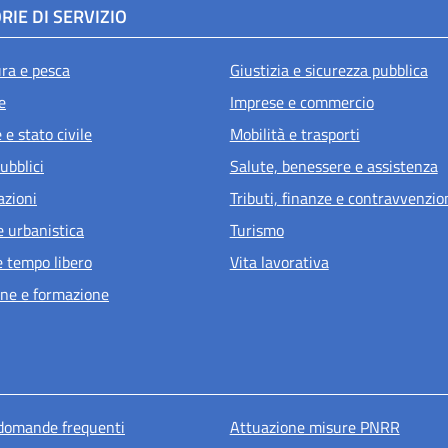
RIE DI SERVIZIO
ura e pesca
Giustizia e sicurezza pubblica
e
Imprese e commercio
e stato civile
Mobilità e trasporti
ubblici
Salute, benessere e assistenza
azioni
Tributi, finanze e contravvenzio
e urbanistica
Turismo
e tempo libero
Vita lavorativa
ne e formazione
u piè di pagina
 domande frequenti
Attuazione misure PNRR