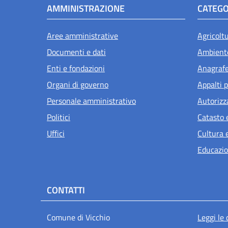
AMMINISTRAZIONE
CATEGO
Aree amministrative
Agricolt
Documenti e dati
Ambient
Enti e fondazioni
Anagrafe 
Attivo
Organi di governo
Appalti p
Personale amministrativo
Autorizz
Politici
Catasto 
Uffici
Cultura 
Educazio
CONTATTI
Men
Comune di Vicchio
Leggi le