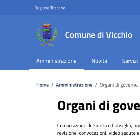
Slim top
Salta al contenuto principale
Vai al contenuto del piè di pagina
Regione Toscana
Comune di Vicchio
Amministrazione
Novità
Servizi
Briciole di pane
Home
/
Amministrazione
/
Organi di governo
Organi di gov
Composizione di Giunta e Consiglio, n
revisione, convocazioni, video sedute e 