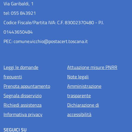
Via Garibaldi, 1
tel: 055 843921
Codice Fiscale/Partita IVA: C.F. 83002370480 - P.I.
01443650484
PEC: comune.vicchio@postacert.toscana.it
Menu piè di pagina
Leggi le domande
Attuazione misure PNRR
frequenti
Note legali
Prenota appuntamento
Amministrazione
Segnala disservizio
trasparente
Richiedi assistenza
Dichiarazione di
Informativa privacy
accessibilità
SEGUICI SU