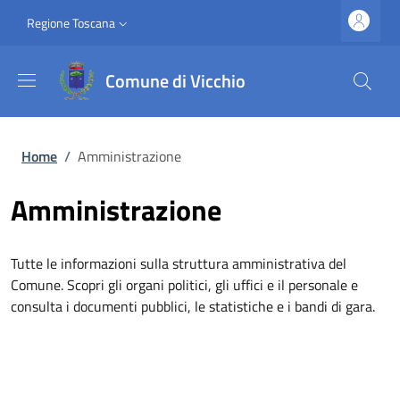
Salta al contenuto principale
Vai al contenuto del piè di pagina
Slim top
Regione Toscana
Comune di Vicchio
Briciole di pane
Home
/
Amministrazione
Amministrazione
Tutte le informazioni sulla struttura amministrativa del
Comune. Scopri gli organi politici, gli uffici e il personale e
consulta i documenti pubblici, le statistiche e i bandi di gara.