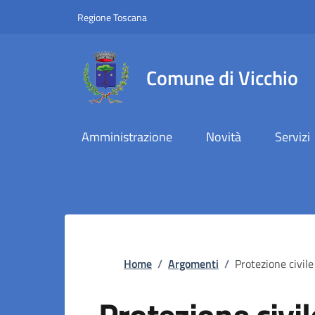
Slim top
Salta al contenuto principale
Vai al contenuto del piè di pagina
Regione Toscana
Comune di Vicchio
Amministrazione
Novità
Servizi
Briciole di pane
Home
/
Argomenti
/
Protezione civile