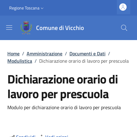
Salta al contenuto principale
Vai al contenuto del piè di pagina
Slim top
Regione Toscana
Comune di Vicchio
Briciole di pane
Home
/
Amministrazione
/
Documenti e Dati
/
Modulistica
/
Dichiarazione orario di lavoro per prescuola
Dichiarazione orario di
lavoro per prescuola
Dettagli
Modulo per dichiarazione orario di lavoro per prescuola
Condividi
Vedi azioni