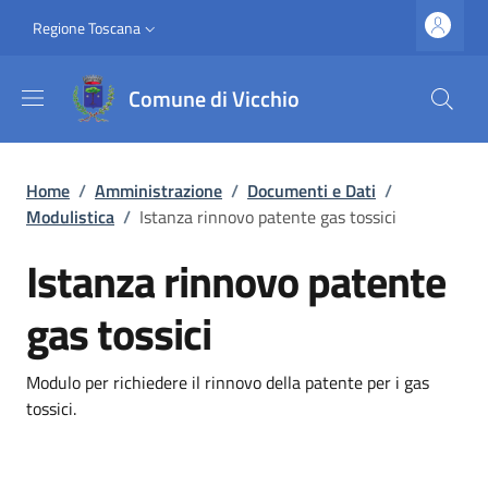
Salta al contenuto principale
Vai al contenuto del piè di pagina
Slim top
Regione Toscana
Comune di Vicchio
Briciole di pane
Home
/
Amministrazione
/
Documenti e Dati
/
Modulistica
/
Istanza rinnovo patente gas tossici
Istanza rinnovo patente
gas tossici
Dettagli
Modulo per richiedere il rinnovo della patente per i gas
tossici.