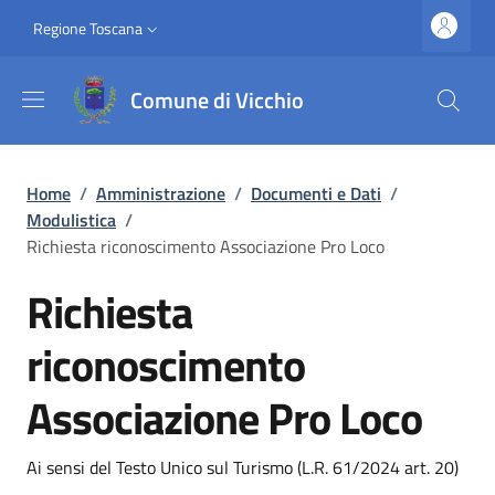
Salta al contenuto principale
Vai al contenuto del piè di pagina
Slim top
Regione Toscana
Comune di Vicchio
Briciole di pane
Home
/
Amministrazione
/
Documenti e Dati
/
Modulistica
/
Richiesta riconoscimento Associazione Pro Loco
Richiesta
riconoscimento
Associazione Pro Loco
Dettagli
Ai sensi del Testo Unico sul Turismo (L.R. 61/2024 art. 20)