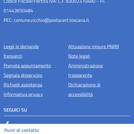
Codice Fiscale/Partita IVA: C.F. 83002370480 - P.I.
01443650484
PEC: comune.vicchio@postacert.toscana.it
Menu piè di pagina
Leggi le domande
Attuazione misure PNRR
frequenti
Note legali
Prenota appuntamento
Amministrazione
Segnala disservizio
trasparente
Richiedi assistenza
Dichiarazione di
Informativa privacy
accessibilità
SEGUICI SU
Facebook
Punti di contatto