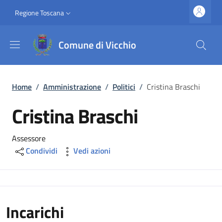
Salta al contenuto principale
Vai al contenuto del piè di pagina
Slim top
Regione Toscana
Comune di Vicchio
Briciole di pane
Home
/
Amministrazione
/
Politici
/
Cristina Braschi
Cristina Braschi
Assessore
Condividi
Vedi azioni
Incarichi