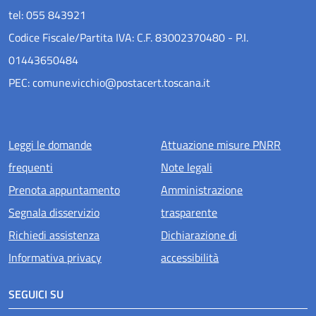
tel: 055 843921
Codice Fiscale/Partita IVA: C.F. 83002370480 - P.I.
01443650484
PEC: comune.vicchio@postacert.toscana.it
Menu piè di pagina
Leggi le domande
Attuazione misure PNRR
frequenti
Note legali
Prenota appuntamento
Amministrazione
Segnala disservizio
trasparente
Richiedi assistenza
Dichiarazione di
Informativa privacy
accessibilità
SEGUICI SU