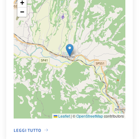
+
−
Leaflet
|
©
OpenStreetMap
contributors
LEGGI TUTTO
A PROPOSITO DI MUNICIPIO