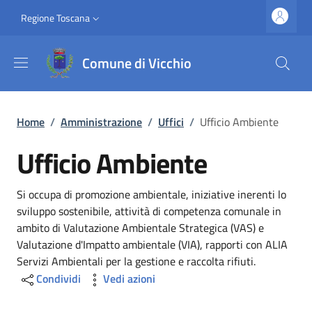
Salta al contenuto principale
Vai al contenuto del piè di pagina
Slim top
Regione Toscana
Comune di Vicchio
Briciole di pane
Home
/
Amministrazione
/
Uffici
/
Ufficio Ambiente
Ufficio Ambiente
Dettagli
Si occupa di promozione ambientale, iniziative inerenti lo
sviluppo sostenibile, attività di competenza comunale in
ambito di Valutazione Ambientale Strategica (VAS) e
Valutazione d'Impatto ambientale (VIA), rapporti con ALIA
Servizi Ambientali per la gestione e raccolta rifiuti.
Condividi
Vedi azioni