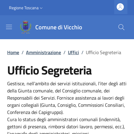
Salta al contenuto principale
Vai al contenuto del piè di pagina
Slim top
Regione Toscana
Comune di Vicchio
Briciole di pane
Home
/
Amministrazione
/
Uffici
/
Ufficio Segreteria
Ufficio Segreteria
Dettagli
Gestisce, nell’ambito dei servizi istituzionali, l’iter degli atti
della Giunta comunale, del Consiglio comunale, dei
Responsabili dei Servizi. Fornisce assistenza ai lavori degli
organi collegiali (Giunta, Consiglio, Commissioni Consiliari,
Conferenza dei Capigruppo).
Cura lo status degli amministratori comunali (indennità,
gettoni di presenza, rimborsi datori lavoro, permessi, ecc.),
l’anagrafe degli amministratori, missioni.