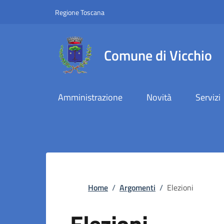
Slim top
Salta al contenuto principale
Vai al contenuto del piè di pagina
Regione Toscana
Comune di Vicchio
Amministrazione
Novità
Servizi
Briciole di pane
Home
/
Argomenti
/
Elezioni