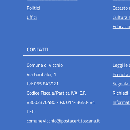
Politici
Catasto 
Uffici
Cultura 
Educazio
CONTATTI
Men
Comune di Vicchio
Leggi le
Via Garibaldi, 1
Prenota
tel: 055 843921
Segnala 
Codice Fiscale/Partita IVA: C.F.
Richiedi
83002370480 - P.I. 01443650484
Informat
PEC:
comune.vicchio@postacert.toscana.it