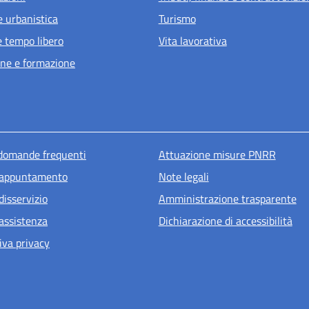
e urbanistica
Turismo
e tempo libero
Vita lavorativa
ne e formazione
u piè di pagina
 domande frequenti
Attuazione misure PNRR
 appuntamento
Note legali
disservizio
Amministrazione trasparente
 assistenza
Dichiarazione di accessibilità
iva privacy