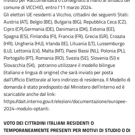
comune di VICCHIO, entro l'11 marzo 2024.
Gli elettori UE residenti a Vicchio, cittadini dei seguenti Stati:
Austria (AT), Belgio (BE), Bulgaria (BG), Repubblica Ceca (CZ),
Cipro (CP),Germania (DE), Danimarca (DK), Estonia (EE),
Spagna (ES), Finlandia (FI), Francia (FR), Grecia (GR), Croazia
(HR), Ungheria (HU), Irlanda (IE), Lituania (LT), Lussemburgo
(LU), Lettonia (LV), Malta (MT), Paesi Bassi (NL), Polonia (PL),
Portogallo (PT), Romania (RO), Svezia (SE), Slovenia (SI) e
Slovacchia (SK), potranno utilizzare il modello bilingue
(italiano e lingua di origine) che sarà inviato per posta
dall’Ufficio Elettorale al loro indirizzo di residenza. Il Modello di
domanda è stato predisposto dal Ministero dell'interno ed è
scaricabile anche dal link:
https://dait.interno.gov.it/elezioni/documentazione/europee-
2024-modulo-optanti.
VOTO DEI CITTADINI ITALIANI RESIDENTI O
TEMPORANEAMENTE PRESENTI PER MOTIVI DI STUDIO O DI