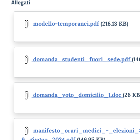
Allegati
Document
modello-temporanei.pdf
(216.13 KB)
Document
domanda_studenti_fuori_sede.pdf
(14
Document
domanda_voto_domicilio_1.doc
(26 KB
Document
manifesto_orari_medici_-_elezioni_
9_giugno_2024.pdf
(146.95 KB)