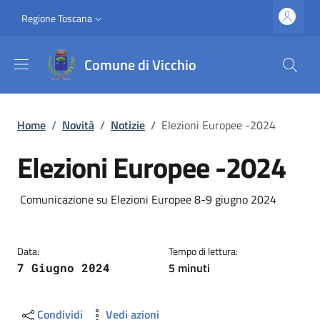
Salta al contenuto principale
Vai al contenuto del piè di pagina
Slim top
Regione Toscana
Comune di Vicchio
Briciole di pane
Home
/
Novità
/
Notizie
/
Elezioni Europee -2024
Elezioni Europee -2024
Dettagli
Descrizione breve
Comunicazione su Elezioni Europee 8-9 giugno 2024
Data:
Tempo di lettura:
5 minuti
7 Giugno 2024
Condividi
Vedi azioni