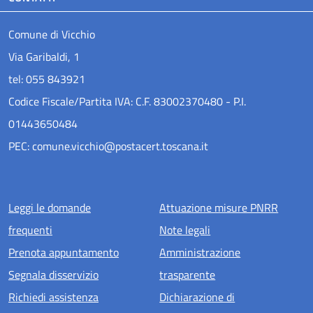
Comune di Vicchio
Via Garibaldi, 1
tel: 055 843921
Codice Fiscale/Partita IVA: C.F. 83002370480 - P.I.
01443650484
PEC: comune.vicchio@postacert.toscana.it
Menu piè di pagina
Leggi le domande
Attuazione misure PNRR
frequenti
Note legali
Prenota appuntamento
Amministrazione
Segnala disservizio
trasparente
Richiedi assistenza
Dichiarazione di