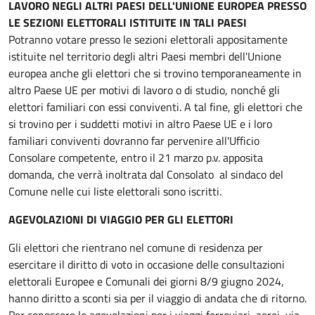
LAVORO NEGLI ALTRI PAESI DELL'UNIONE EUROPEA PRESSO
LE SEZIONI ELETTORALI ISTITUITE IN TALI PAESI
Potranno votare presso le sezioni elettorali appositamente
istituite nel territorio degli altri Paesi membri dell'Unione
europea anche gli elettori che si trovino temporaneamente in
altro Paese UE per motivi di lavoro o di studio, nonché gli
elettori familiari con essi conviventi. A tal fine, gli elettori che
si trovino per i suddetti motivi in altro Paese UE e i loro
familiari conviventi dovranno far pervenire all'Ufficio
Consolare competente, entro il 21 marzo p.v. apposita
domanda, che verrà inoltrata dal Consolato al sindaco del
Comune nelle cui liste elettorali sono iscritti.
AGEVOLAZIONI DI VIAGGIO PER GLI ELETTORI
Gli elettori che rientrano nel comune di residenza per
esercitare il diritto di voto in occasione delle consultazioni
elettorali Europee e Comunali dei giorni 8/9 giugno 2024,
hanno diritto a sconti sia per il viaggio di andata che di ritorno.
Per conoscere le agevolazioni per i viaggi ferroviari, aerei, via