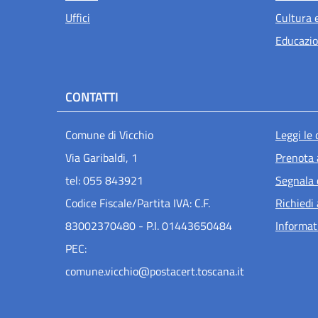
Uffici
Cultura 
Educazio
CONTATTI
Men
Comune di Vicchio
Leggi le
Via Garibaldi, 1
Prenota
tel: 055 843921
Segnala 
Codice Fiscale/Partita IVA: C.F.
Richiedi
83002370480 - P.I. 01443650484
Informat
PEC:
comune.vicchio@postacert.toscana.it