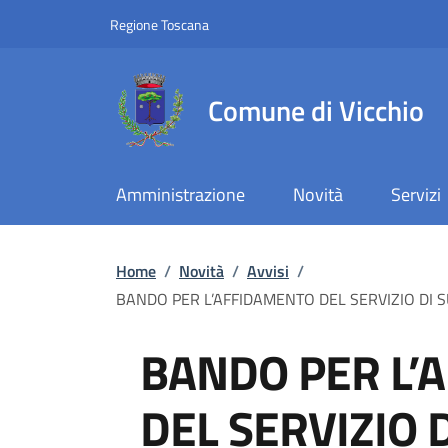
Slim top
Salta al contenuto principale
Vai al contenuto del piè di pagina
Regione Toscana
Comune di Vicchio
Amministrazione
Novità
Servizi
Briciole di pane
Home
/
Novità
/
Avvisi
/
BANDO PER L’AFFIDAMENTO DEL SERVIZIO DI S
BANDO PER L’
DEL SERVIZIO 