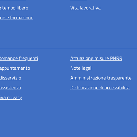
e tempo libero
Vita lavorativa
ne e formazione
u piè di pagina
 domande frequenti
Attuazione misure PNRR
 appuntamento
Note legali
disservizio
Amministrazione trasparente
 assistenza
Dichiarazione di accessibilità
iva privacy