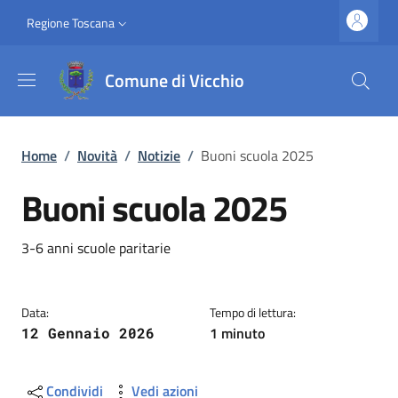
Salta al contenuto principale
Vai al contenuto del piè di pagina
Slim top
Regione Toscana
Comune di Vicchio
Briciole di pane
Home
/
Novità
/
Notizie
/
Buoni scuola 2025
Buoni scuola 2025
Dettagli
Descrizione breve
3-6 anni scuole paritarie
Data:
Tempo di lettura:
1 minuto
12 Gennaio 2026
Condividi
Vedi azioni