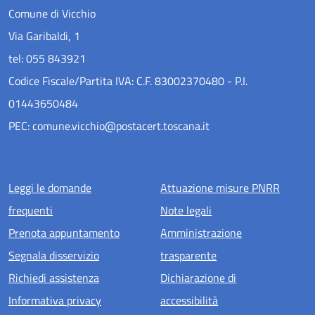
Comune di Vicchio
Via Garibaldi, 1
tel: 055 843921
Codice Fiscale/Partita IVA: C.F. 83002370480 - P.I.
01443650484
PEC: comune.vicchio@postacert.toscana.it
Menu piè di pagina
Leggi le domande
Attuazione misure PNRR
frequenti
Note legali
Prenota appuntamento
Amministrazione
Segnala disservizio
trasparente
Richiedi assistenza
Dichiarazione di
Informativa privacy
accessibilità