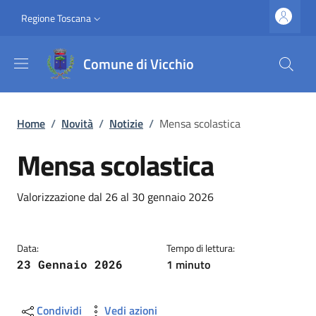
Salta al contenuto principale
Vai al contenuto del piè di pagina
Slim top
Regione Toscana
Comune di Vicchio
Briciole di pane
Home
/
Novità
/
Notizie
/
Mensa scolastica
Mensa scolastica
Dettagli
Descrizione breve
Valorizzazione dal 26 al 30 gennaio 2026
Data:
Tempo di lettura:
1 minuto
23 Gennaio 2026
Condividi
Vedi azioni