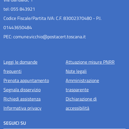
tel: 055 843921
Codice Fiscale/Partita IVA: C.F. 83002370480 - P.I.
01443650484
PEC: comune.vicchio@postacert.toscana.it
Menu piè di pagina
Leggi le domande
Attuazione misure PNRR
frequenti
Note legali
Prenota appuntamento
Amministrazione
Segnala disservizio
trasparente
Richiedi assistenza
Dichiarazione di
Informativa privacy
accessibilità
SEGUICI SU