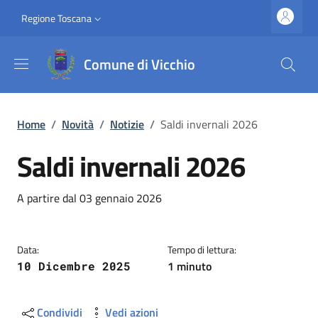
Salta al contenuto principale
Vai al contenuto del piè di pagina
Slim top
Regione Toscana
Comune di Vicchio
Briciole di pane
Home
/
Novità
/
Notizie
/
Saldi invernali 2026
Saldi invernali 2026
Dettagli
Descrizione breve
A partire dal 03 gennaio 2026
Data:
Tempo di lettura:
1 minuto
10 Dicembre 2025
Condividi
Vedi azioni