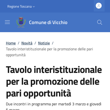
Salta al contenuto principale
Vai al contenuto del piè di pagina
Slim top
Regione Toscana
Comune di Vicchio
Briciole di pane
Home
/
Novità
/
Notizie
/
Tavolo interistituzionale per la promozione delle pari
opportunità
Tavolo interistituzionale
per la promozione delle
pari opportunità
Dettagli
Descrizione breve
Due incontri in programma per martedì 3 marzo e giovedì
5 marzo