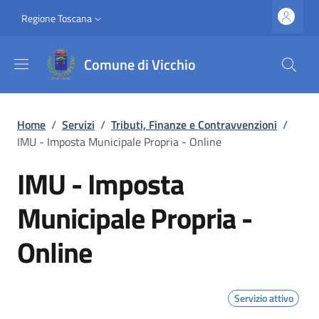
Salta al contenuto principale
Vai al contenuto del piè di pagina
Slim top
Regione Toscana
Comune di Vicchio
Briciole di pane
Home
/
Servizi
/
Tributi, Finanze e Contravvenzioni
/
IMU - Imposta Municipale Propria - Online
IMU - Imposta
Municipale Propria -
Online
Servizio attivo