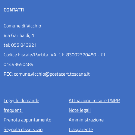
CONTATTI
Comune di Vicchio
Via Garibaldi, 1
tel: 055 843921
Codice Fiscale/Partita IVA: C.F. 83002370480 - P.I.
01443650484
PEC: comune.vicchio@postacert.toscana.it
Menu piè di pagina
Leggi le domande
Attuazione misure PNRR
frequenti
Note legali
Prenota appuntamento
Amministrazione
Segnala disservizio
trasparente