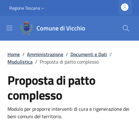
Salta al contenuto principale
Vai al contenuto del piè di pagina
Slim top
Regione Toscana
Comune di Vicchio
Briciole di pane
Home
/
Amministrazione
/
Documenti e Dati
/
Modulistica
/
Proposta di patto complesso
Proposta di patto
complesso
Dettagli
Modulo per proporre interventi di cura e rigenerazione dei
beni comuni del territorio.