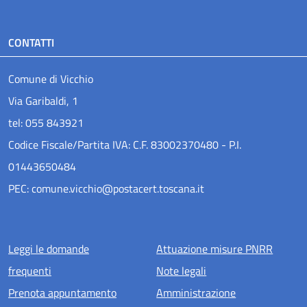
CONTATTI
Comune di Vicchio
Via Garibaldi, 1
tel: 055 843921
Codice Fiscale/Partita IVA: C.F. 83002370480 - P.I.
01443650484
PEC: comune.vicchio@postacert.toscana.it
Menu piè di pagina
Leggi le domande
Attuazione misure PNRR
frequenti
Note legali
Prenota appuntamento
Amministrazione