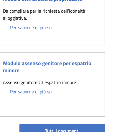
Da compilare per la richiesta dell'idoneità
alloggiativa.
Modulo dichiarazione proprietario
Per saperne di più su
Modulo assenso genitore per espatrio
minore
Assenso genitore C.I espatrio minore
ivico
Modulo assenso genitore per espatrio m
Per saperne di più su
Tutti i documenti