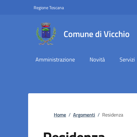
Slim top
Salta al contenuto principale
Vai al contenuto del piè di pagina
Regione Toscana
Comune di Vicchio
Amministrazione
Novità
Servizi
Briciole di pane
Home
/
Argomenti
/
Residenza