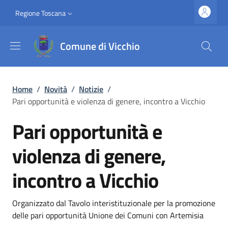
Salta al contenuto principale
Vai al contenuto del piè di pagina
Slim top
Regione Toscana
Comune di Vicchio
Briciole di pane
Home
/
Novità
/
Notizie
/
Pari opportunità e violenza di genere, incontro a Vicchio
Pari opportunità e
violenza di genere,
incontro a Vicchio
Dettagli
Descrizione breve
Organizzato dal Tavolo interistituzionale per la promozione
delle pari opportunità Unione dei Comuni con Artemisia