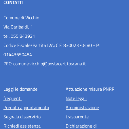
CONTATTI
Comune di Vicchio
Via Garibaldi, 1
tel: 055 843921
Codice Fiscale/Partita IVA: C.F. 83002370480 - P.I.
01443650484
PEC: comune.vicchio@postacert.toscana.it
Menu piè di pagina
Leggi le domande
Attuazione misure PNRR
frequenti
Note legali
Prenota appuntamento
Amministrazione
Segnala disservizio
trasparente
Richiedi assistenza
Dichiarazione di