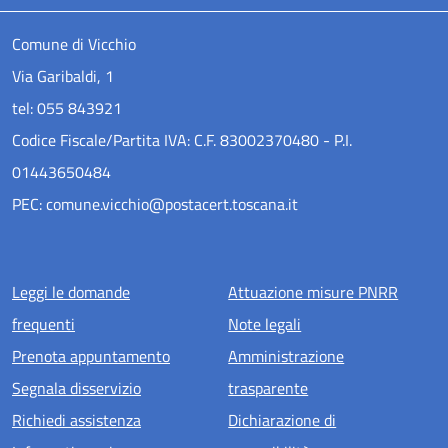
Comune di Vicchio
Via Garibaldi, 1
tel: 055 843921
Codice Fiscale/Partita IVA: C.F. 83002370480 - P.I.
01443650484
PEC: comune.vicchio@postacert.toscana.it
Menu piè di pagina
Leggi le domande
Attuazione misure PNRR
frequenti
Note legali
Prenota appuntamento
Amministrazione
Segnala disservizio
trasparente
Richiedi assistenza
Dichiarazione di