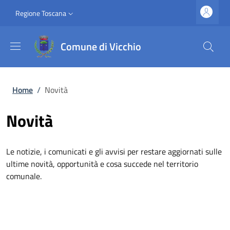
Salta al contenuto principale
Vai al contenuto del piè di pagina
Slim top
Regione Toscana
Comune di Vicchio
Briciole di pane
Home
/
Novità
Novità
Le notizie, i comunicati e gli avvisi per restare aggiornati sulle
ultime novità, opportunità e cosa succede nel territorio
comunale.