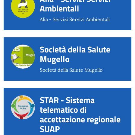
Ambientali
Alia - Servizi Servizi Ambientali
Società della Salute
Mugello
Società della Salute Mugello
STAR - Sistema
telematico di
accettazione regionale
SUAP