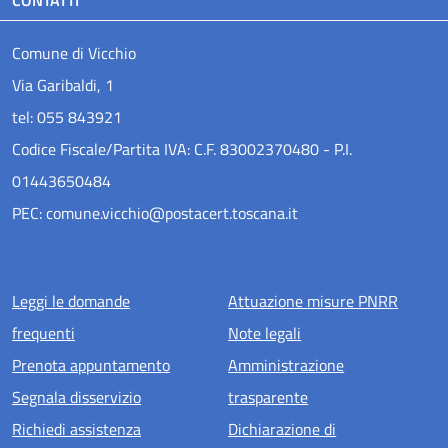
CONTATTI
Comune di Vicchio
Via Garibaldi, 1
tel: 055 843921
Codice Fiscale/Partita IVA: C.F. 83002370480 - P.I.
01443650484
PEC: comune.vicchio@postacert.toscana.it
Menu piè di pagina
Leggi le domande
Attuazione misure PNRR
frequenti
Note legali
Prenota appuntamento
Amministrazione
Segnala disservizio
trasparente
Richiedi assistenza
Dichiarazione di