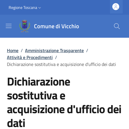
Salta al contenuto principale
Vai al contenuto del piè di pagina
Slim top
Regione Toscana
Comune di Vicchio
Briciole di pane
Home
/
Amministrazione Trasparente
/
Attività e Procedimenti
/
Dichiarazione sostitutiva e acquisizione d'ufficio dei dati
Dichiarazione
sostitutiva e
acquisizione d'ufficio dei
dati