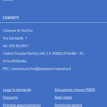
CONTATTI
Comune di Vicchio
Via Garibaldi, 1
tel: 055 843921
Codice Fiscale/Partita IVA: C.F. 83002370480 - P.I.
01443650484
PEC: comune.vicchio@postacert.toscana.it
Menu piè di pagina
Leggi le domande
Attuazione misure PNRR
frequenti
Note legali
Prenota appuntamento
Amministrazione