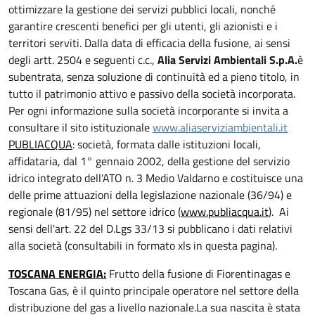
ottimizzare la gestione dei servizi pubblici locali, nonché
garantire crescenti benefici per gli utenti, gli azionisti e i
territori serviti.
Dalla data di efficacia della fusione, ai sensi
degli artt. 2504 e seguenti c.c.,
Alia Servizi Ambientali S.p.A.
è
subentrata, senza soluzione di continuità ed a pieno titolo, in
tutto il patrimonio attivo e passivo della società incorporata.
Per ogni informazione sulla società incorporante si invita a
consultare il sito istituzionale
www.aliaserviziambientali.it
PUBLIACQUA
: società, formata dalle istituzioni locali,
affidataria, dal 1° gennaio 2002, della gestione del servizio
idrico integrato dell'ATO n. 3 Medio Valdarno e costituisce una
delle prime attuazioni della legislazione nazionale (36/94) e
regionale (81/95) nel settore idrico (
www.publiacqua.it
). Ai
sensi dell'art. 22 del D.Lgs 33/13 si pubblicano
i dati relativi
alla società (consultabili in formato xls in questa pagina).
TOSCANA ENERGIA:
Frutto della fusione di Fiorentinagas e
Toscana Gas, è il quinto principale operatore nel settore della
distribuzione del gas a livello nazionale.La sua nascita è stata