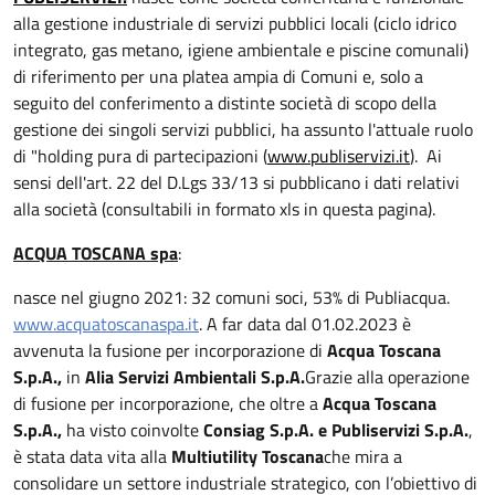
alla gestione industriale di servizi pubblici locali (ciclo idrico
integrato, gas metano, igiene ambientale e piscine comunali)
di riferimento per una platea ampia di Comuni e, solo a
seguito del conferimento a distinte società di scopo della
gestione dei singoli servizi pubblici, ha assunto l'attuale ruolo
di "holding pura di partecipazioni (
www.publiservizi.it
). Ai
sensi dell'art. 22 del D.Lgs 33/13 si pubblicano
i dati relativi
alla società (consultabili in formato xls in questa pagina).
ACQUA TOSCANA spa
:
nasce nel giugno 2021: 32 comuni soci, 53% di Publiacqua.
www.acquatoscanaspa.it
.
A far data dal 01.02.2023 è
avvenuta la fusione per incorporazione di
Acqua Toscana
S.p.A.
,
in
Alia Servizi Ambientali S.p.A.
Grazie alla operazione
di fusione per incorporazione, che oltre a
Acqua Toscana
S.p.A.
,
ha visto coinvolte
Consiag S.p.A. e Publiservizi S.p.A
.
,
è stata data vita alla
Multiutility Toscana
che mira a
consolidare un settore industriale strategico, con l’obiettivo di