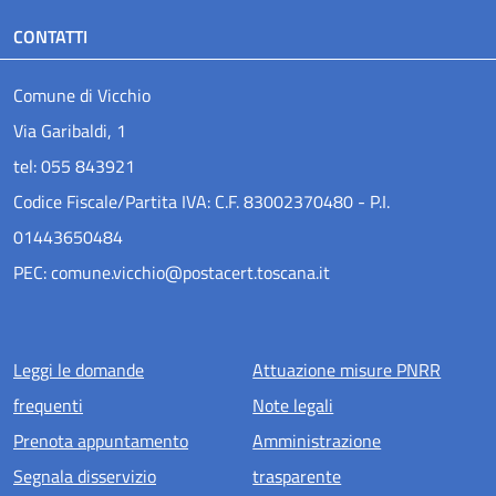
CONTATTI
Comune di Vicchio
Via Garibaldi, 1
tel: 055 843921
Codice Fiscale/Partita IVA: C.F. 83002370480 - P.I.
01443650484
PEC: comune.vicchio@postacert.toscana.it
Menu piè di pagina
Leggi le domande
Attuazione misure PNRR
frequenti
Note legali
Prenota appuntamento
Amministrazione
Segnala disservizio
trasparente