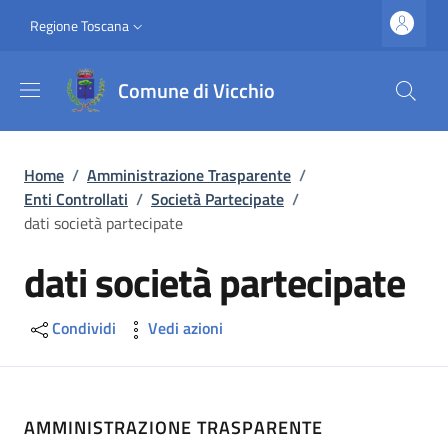
Salta al contenuto principale
Vai al contenuto del piè di pagina
Slim top
Regione Toscana
Comune di Vicchio
Briciole di pane
Home
/
Amministrazione Trasparente
/
Enti Controllati
/
Società Partecipate
/
dati società partecipate
dati società partecipate
Condividi
Vedi azioni
AMMINISTRAZIONE TRASPARENTE