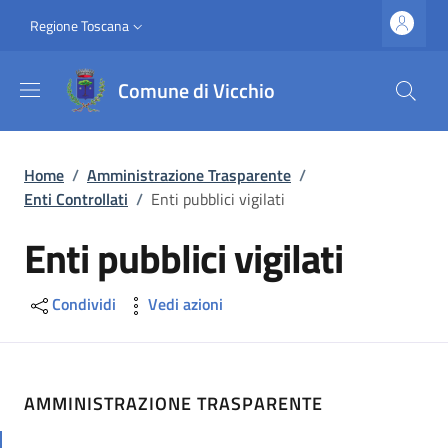
Salta al contenuto principale
Vai al contenuto del piè di pagina
Slim top
Regione Toscana
Comune di Vicchio
Briciole di pane
Home
/
Amministrazione Trasparente
/
Enti Controllati
/
Enti pubblici vigilati
Enti pubblici vigilati
Condividi
Vedi azioni
AMMINISTRAZIONE TRASPARENTE