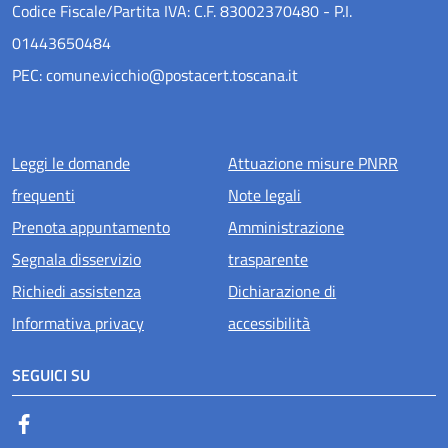
Codice Fiscale/Partita IVA: C.F. 83002370480 - P.I.
01443650484
PEC: comune.vicchio@postacert.toscana.it
Menu piè di pagina
Leggi le domande
Attuazione misure PNRR
frequenti
Note legali
Prenota appuntamento
Amministrazione
Segnala disservizio
trasparente
Richiedi assistenza
Dichiarazione di
Informativa privacy
accessibilità
SEGUICI SU
Facebook