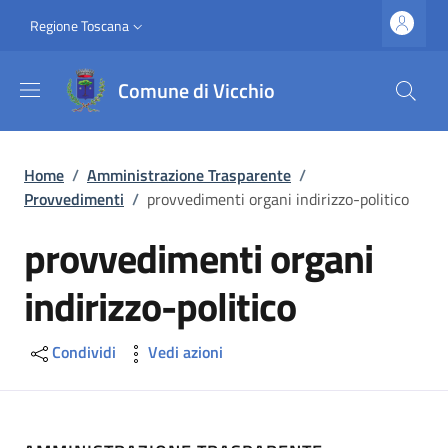
Salta al contenuto principale
Vai al contenuto del piè di pagina
Slim top
Regione Toscana
Comune di Vicchio
Briciole di pane
Home
/
Amministrazione Trasparente
/
Provvedimenti
/
provvedimenti organi indirizzo-politico
provvedimenti organi
indirizzo-politico
Condividi
Vedi azioni