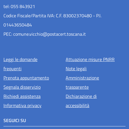
tel: 055 843921
Codice Fiscale/Partita IVA: C.F. 83002370480 - P.I.
01443650484
PEC: comune.vicchio@postacert.toscana.it
Menu piè di pagina
Leggi le domande
Attuazione misure PNRR
frequenti
Note legali
Prenota appuntamento
Amministrazione
Segnala disservizio
trasparente
Richiedi assistenza
Dichiarazione di
Informativa privacy
accessibilità
SEGUICI SU