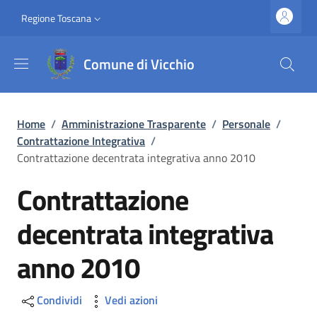
Salta al contenuto principale
Vai al contenuto del piè di pagina
Slim top
Regione Toscana
Comune di Vicchio
Briciole di pane
Home
/
Amministrazione Trasparente
/
Personale
/
Contrattazione Integrativa
/
Contrattazione decentrata integrativa anno 2010
Contrattazione
decentrata integrativa
anno 2010
Condividi
Vedi azioni