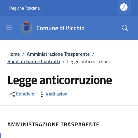
Salta al contenuto principale
Vai al contenuto del piè di pagina
Slim top
Regione Toscana
Comune di Vicchio
Briciole di pane
Home
/
Amministrazione Trasparente
/
Bandi di Gara e Contratti
/
Legge anticorruzione
Legge anticorruzione
Condividi
Vedi azioni
AMMINISTRAZIONE TRASPARENTE