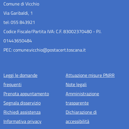
Comune di Vicchio
Via Garibaldi, 1
tel: 055 843921
Codice Fiscale/Partita IVA: C.F. 83002370480 - P.I.
01443650484
PEC: comune.vicchio@postacert.toscana.it
Menu piè di pagina
Leggi le domande
Attuazione misure PNRR
frequenti
Note legali
Prenota appuntamento
Amministrazione
Segnala disservizio
trasparente
Richiedi assistenza
Dichiarazione di
Informativa privacy
accessibilità