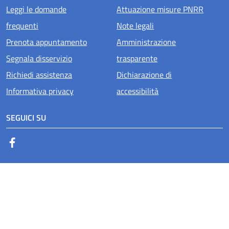
Menu piè di pagina
Leggi le domande
Attuazione misure PNRR
frequenti
Note legali
Prenota appuntamento
Amministrazione
Segnala disservizio
trasparente
Richiedi assistenza
Dichiarazione di
Informativa privacy
accessibilità
SEGUICI SU
Facebook