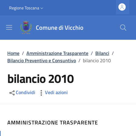
Salta al contenuto principale
Vai al contenuto del piè di pagina
Slim top
Regione Toscana
Comune di Vicchio
Briciole di pane
Home
/
Amministrazione Trasparente
/
Bilanci
/
Bilancio Preventivo e Consuntivo
/
bilancio 2010
bilancio 2010
Condividi
Vedi azioni
AMMINISTRAZIONE TRASPARENTE