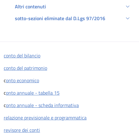
Altri contenuti
sotto-sezioni eliminate dal D.Lgs 97/2016
Descrizione
conto del bilancio
conto del patrimonio
c
onto economico
c
onto annuale - tabella 15
c
onto annuale - scheda informativa
relazione previsionale e programmatica
revisore dei conti