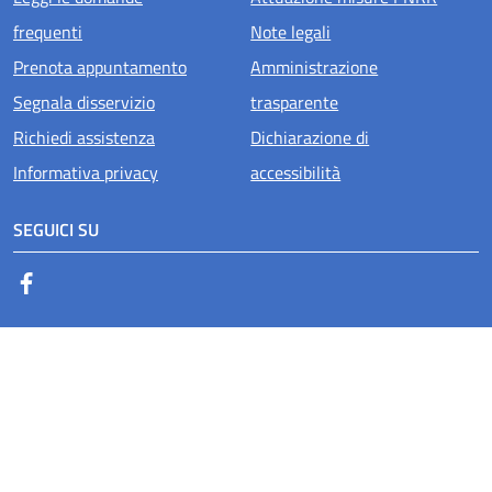
Menu piè di pagina
frequenti
Note legali
Prenota appuntamento
Amministrazione
Segnala disservizio
trasparente
Richiedi assistenza
Dichiarazione di
Informativa privacy
accessibilità
SEGUICI SU
Facebook