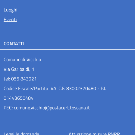
Luoghi
Eventi
CONTATTI
Comune di Vicchio
Via Garibaldi, 1
tel: 055 843921
Codice Fiscale/Partita IVA: C.F. 83002370480 - P.I.
01443650484
PEC: comune.vicchio@postacert.toscana.it
Leggi le domande
Attuazione misure PNRR