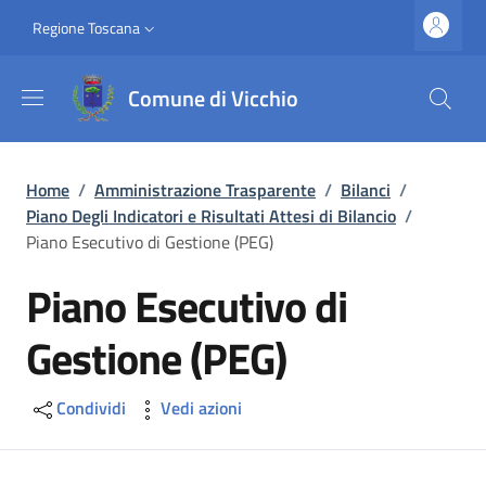
Salta al contenuto principale
Vai al contenuto del piè di pagina
Slim top
Regione Toscana
Comune di Vicchio
Briciole di pane
Home
/
Amministrazione Trasparente
/
Bilanci
/
Piano Degli Indicatori e Risultati Attesi di Bilancio
/
Piano Esecutivo di Gestione (PEG)
Piano Esecutivo di
Gestione (PEG)
Condividi
Vedi azioni