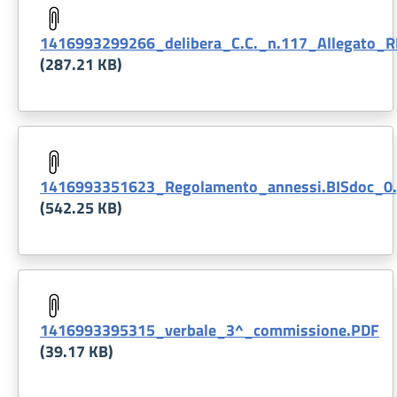
1416993299266_delibera_C.C._n.117_Allegato_R
(287.21 KB)
Document
1416993351623_Regolamento_annessi.BISdoc_0.
(542.25 KB)
Document
1416993395315_verbale_3^_commissione.PDF
(39.17 KB)