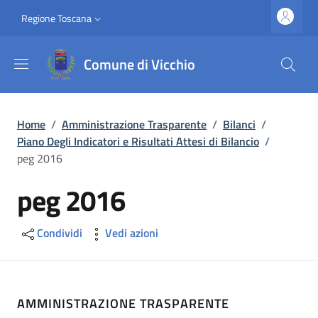
Salta al contenuto principale
Vai al contenuto del piè di pagina
Slim top
Regione Toscana
Comune di Vicchio
Briciole di pane
Home
/
Amministrazione Trasparente
/
Bilanci
/
Piano Degli Indicatori e Risultati Attesi di Bilancio
/
peg 2016
peg 2016
Condividi
Vedi azioni
AMMINISTRAZIONE TRASPARENTE