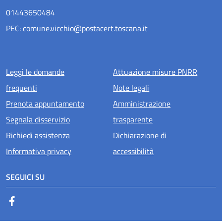
01443650484
PEC: comune.vicchio@postacert.toscana.it
Menu piè di pagina
Leggi le domande
Attuazione misure PNRR
frequenti
Note legali
Prenota appuntamento
Amministrazione
Segnala disservizio
trasparente
Richiedi assistenza
Dichiarazione di
Informativa privacy
accessibilità
SEGUICI SU
Facebook