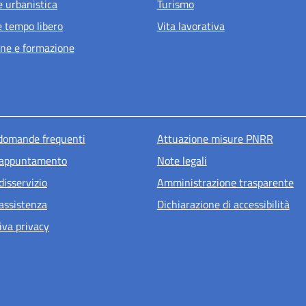
e urbanistica
Turismo
e tempo libero
Vita lavorativa
ne e formazione
u piè di pagina
 domande frequenti
Attuazione misure PNRR
 appuntamento
Note legali
disservizio
Amministrazione trasparente
 assistenza
Dichiarazione di accessibilità
iva privacy