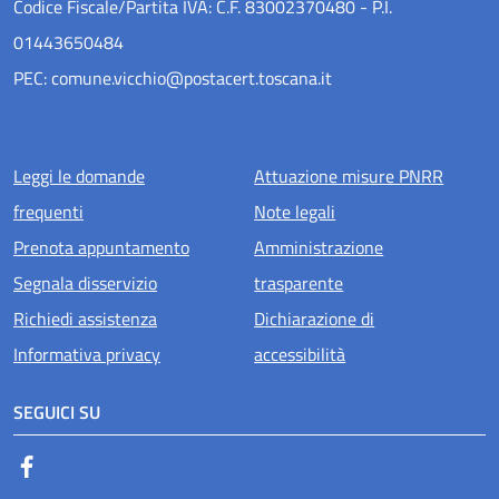
Codice Fiscale/Partita IVA: C.F. 83002370480 - P.I.
01443650484
PEC: comune.vicchio@postacert.toscana.it
Menu piè di pagina
Leggi le domande
Attuazione misure PNRR
frequenti
Note legali
Prenota appuntamento
Amministrazione
Segnala disservizio
trasparente
Richiedi assistenza
Dichiarazione di
Informativa privacy
accessibilità
SEGUICI SU
Facebook