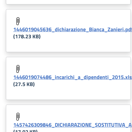
Document
1446019045636_dichiarazione_Bianca_Zanieri.pd
(178.23 KB)
Document
1446019074486_incarichi_a_dipendenti_2015.xls
(27.5 KB)
Document
1457426309846_DICHIARAZIONE_SOSTITUTIVA_
(17.02 KB)