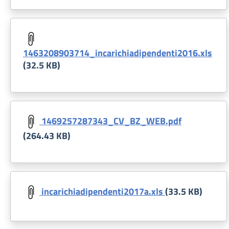
Document
1463208903714_incarichiadipendenti2016.xls
(32.5 KB)
Document
1469257287343_CV_BZ_WEB.pdf
(264.43 KB)
Document
incarichiadipendenti2017a.xls
(33.5 KB)