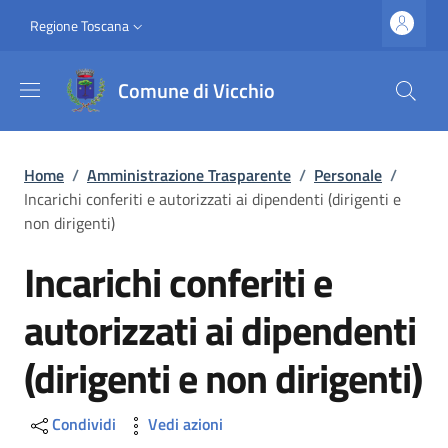
Salta al contenuto principale
Vai al contenuto del piè di pagina
Slim top
Regione Toscana
Comune di Vicchio
Briciole di pane
Home
/
Amministrazione Trasparente
/
Personale
/
Incarichi conferiti e autorizzati ai dipendenti (dirigenti e
non dirigenti)
Incarichi conferiti e
autorizzati ai dipendenti
(dirigenti e non dirigenti)
Condividi
Vedi azioni